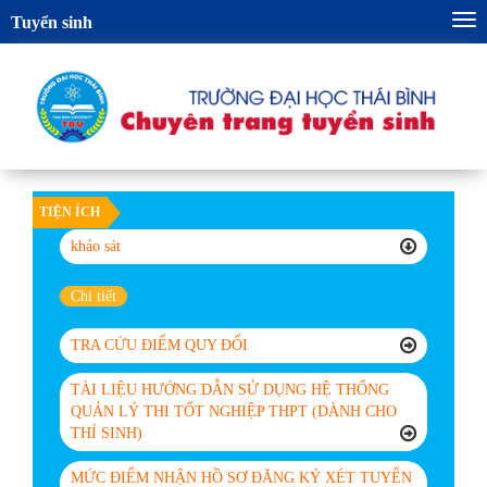
Tog
Tuyển sinh
nav
TIỆN ÍCH
khảo sát
Chi tiết
TRA CỨU ĐIỂM QUY ĐỔI
TÀI LIỆU HƯỚNG DẪN SỬ DỤNG HỆ THỐNG
QUẢN LÝ THI TỐT NGHIỆP THPT (DÀNH CHO
THÍ SINH)
MỨC ĐIỂM NHẬN HỒ SƠ ĐĂNG KÝ XÉT TUYỂN