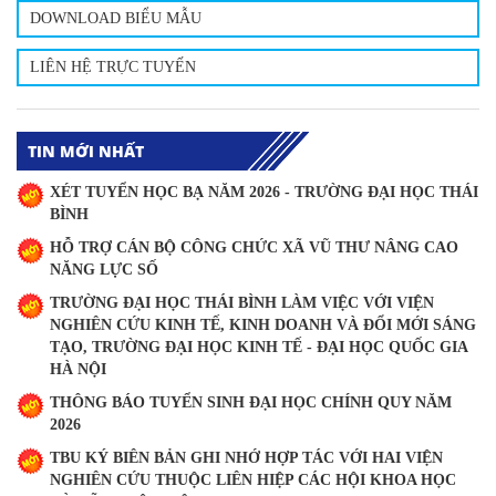
DOWNLOAD BIỂU MẪU
LIÊN HỆ TRỰC TUYẾN
TIN MỚI NHẤT
XÉT TUYỂN HỌC BẠ NĂM 2026 - TRƯỜNG ĐẠI HỌC THÁI
BÌNH
HỖ TRỢ CÁN BỘ CÔNG CHỨC XÃ VŨ THƯ NÂNG CAO
NĂNG LỰC SỐ
TRƯỜNG ĐẠI HỌC THÁI BÌNH LÀM VIỆC VỚI VIỆN
NGHIÊN CỨU KINH TẾ, KINH DOANH VÀ ĐỔI MỚI SÁNG
TẠO, TRƯỜNG ĐẠI HỌC KINH TẾ - ĐẠI HỌC QUỐC GIA
HÀ NỘI
THÔNG BÁO TUYỂN SINH ĐẠI HỌC CHÍNH QUY NĂM
2026
TBU KÝ BIÊN BẢN GHI NHỚ HỢP TÁC VỚI HAI VIỆN
NGHIÊN CỨU THUỘC LIÊN HIỆP CÁC HỘI KHOA HỌC