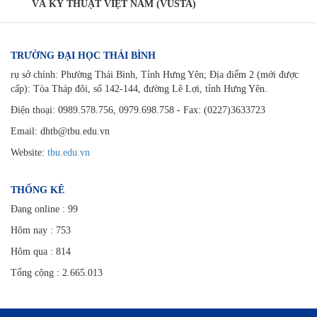
VÀ KỸ THUẬT VIỆT NAM (VUSTA)
TRƯỜNG ĐẠI HỌC THÁI BÌNH
rụ sở chính: Phường Thái Bình, Tỉnh Hưng Yên; Địa điểm 2 (mới được
cấp): Tòa Tháp đôi, số 142-144, đường Lê Lợi, tỉnh Hưng Yên.
Điện thoại: 0989.578.756, 0979.698.758 - Fax: (0227)3633723
Email: dhtb@tbu.edu.vn
Website:
tbu.edu.vn
THỐNG KÊ
Đang online :
99
Hôm nay :
753
Hôm qua :
814
Tổng cộng :
2.665.013