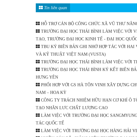
Tin liên quan
HỖ TRỢ CÁN BỘ CÔNG CHỨC XÃ VŨ THƯ NÂN
TRƯỜNG ĐẠI HỌC THÁI BÌNH LÀM VIỆC VỚI V
TẠO, TRƯỜNG ĐẠI HỌC KINH TẾ - ĐẠI HỌC QUỐC
TBU KÝ BIÊN BẢN GHI NHỚ HỢP TÁC VỚI HAI
VÀ KỸ THUẬT VIỆT NAM (VUSTA)
TRƯỜNG ĐẠI HỌC THÁI BÌNH LÀM VIỆC VỚI 
TRƯỜNG ĐẠI HỌC THÁI BÌNH KÝ KẾT BIÊN BẢ
HƯNG YÊN
PHỐI HỢP VỚI GS HÀ TÔN VINH XÂY DỰNG CH
NAM – HOA KỲ
CÔNG TY TRÁCH NHIỆM HỮU HẠN CƠ KHÍ Ô T
TẠO NHÂN LƯC CHẤT LƯỢNG CAO
LÀM VIỆC VỚI TRƯỜNG ĐẠI HỌC SANGMYUNG 
TÁC QUỐC TẾ
LÀM VIỆC VỚI TRƯỜNG ĐẠI HỌC HÀNG HẢI V