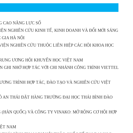
G CAO NĂNG LỰC SỐ
IỆN NGHIÊN CỨU KINH TẾ, KINH DOANH VÀ ĐỔI MỚI SÁNG
 GIA HÀ NỘI
 VIỆN NGHIÊN CỨU THUỘC LIÊN HIỆP CÁC HỘI KHOA HỌC
TRUNG ƯƠNG HỘI KHUYẾN HỌC VIỆT NAM
N GHI NHỚ HỢP TÁC VỚI CHI NHÁNH CÔNG TRÌNH VIETTEL
ƯƠNG TRÌNH HỢP TÁC, ĐÀO TẠO VÀ NGHIÊN CỨU VIỆT
Ô AN THÁI ĐẶT HÀNG TRƯỜNG ĐẠI HỌC THÁI BÌNH ĐÀO
(HÀN QUỐC) VÀ CÔNG TY VINAKO: MỞ RỘNG CƠ HỘI HỢP
IỆT NAM