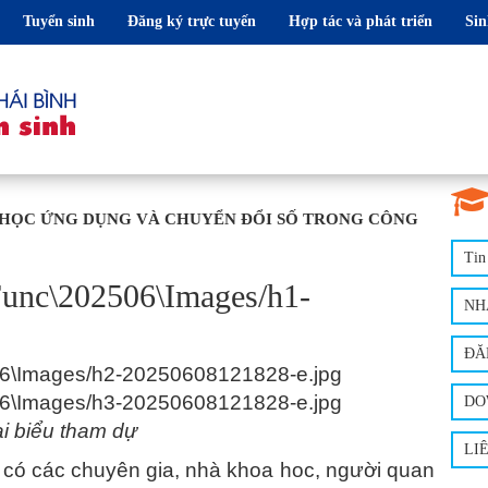
Tuyển sinh
Đăng ký trực tuyến
Hợp tác và phát triển
Sin
 HỌC ỨNG DỤNG VÀ CHUYỂN ĐỔI SỐ TRONG CÔNG
Tin
NH
ĐĂ
DO
i biểu tham dự
LI
o có các chuyên gia, nhà khoa hoc, người quan