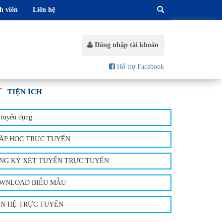
h viên
Liên hệ
Đăng nhập tài khoản
Hỗ trợ Facebook
TIỆN ÍCH
 tuyển dụng
ẬP HỌC TRỰC TUYẾN
NG KÝ XÉT TUYỂN TRỰC TUYẾN
WNLOAD BIỂU MẪU
ÊN HỆ TRỰC TUYẾN