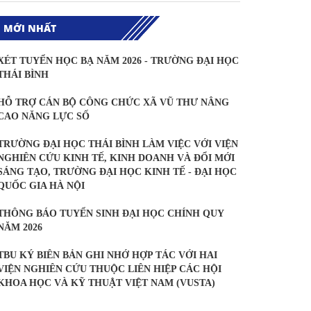
N MỚI NHẤT
XÉT TUYỂN HỌC BẠ NĂM 2026 - TRƯỜNG ĐẠI HỌC
THÁI BÌNH
HỖ TRỢ CÁN BỘ CÔNG CHỨC XÃ VŨ THƯ NÂNG
CAO NĂNG LỰC SỐ
TRƯỜNG ĐẠI HỌC THÁI BÌNH LÀM VIỆC VỚI VIỆN
NGHIÊN CỨU KINH TẾ, KINH DOANH VÀ ĐỔI MỚI
SÁNG TẠO, TRƯỜNG ĐẠI HỌC KINH TẾ - ĐẠI HỌC
QUỐC GIA HÀ NỘI
THÔNG BÁO TUYỂN SINH ĐẠI HỌC CHÍNH QUY
NĂM 2026
TBU KÝ BIÊN BẢN GHI NHỚ HỢP TÁC VỚI HAI
VIỆN NGHIÊN CỨU THUỘC LIÊN HIỆP CÁC HỘI
KHOA HỌC VÀ KỸ THUẬT VIỆT NAM (VUSTA)